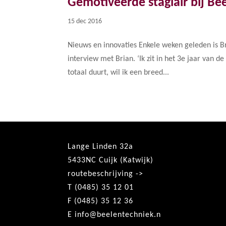
Gemotiveerde stagiair bij Be
15 dec 2016
Nieuws en innovaties Enkele weken geleden is B
interview met Brian. ‘Ik zit in het 3e jaar van 
totaal duurt, wil ik een breed...
Lange Linden 32a
5433NC Cuijk (Katwijk)
routebeschrijving ->
T (0485) 35 12 01
F (0485) 35 12 36
E
info@beelentechniek.n