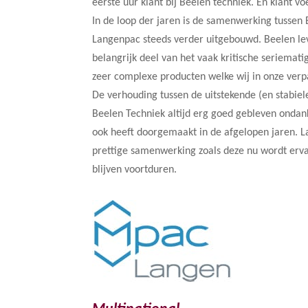
eerste uur klant bij Beelen techniek. En klant v
In de loop der jaren is de samenwerking tussen
Langenpac steeds verder uitgebouwd. Beelen l
belangrijk deel van het vaak kritische seriemat
zeer complexe producten welke wij in onze ver
De verhouding tussen de uitstekende (en stabiele) 
Beelen Techniek altijd erg goed gebleven ondank
ook heeft doorgemaakt in de afgelopen jaren. 
prettige samenwerking zoals deze nu wordt erv
blijven voortduren.