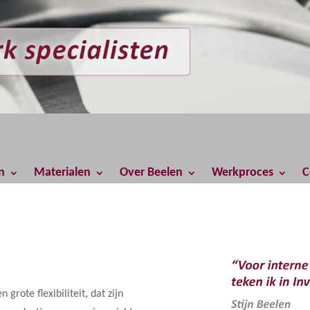
n
n
Materialen
Materialen
Over Beelen
Over Beelen
Werkproces
Werkproces
C
C
rote flexibiliteit, dat zijn