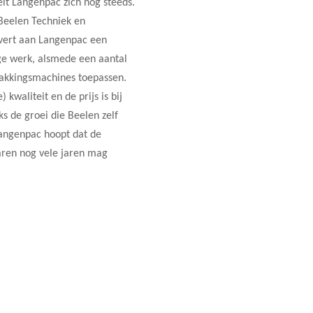
oelt Langenpac zich nog steeds.
 Beelen Techniek en
evert aan Langenpac een
ige werk, alsmede een aantal
pakkingsmachines toepassen.
kwaliteit en de prijs is bij
s de groei die Beelen zelf
Langenpac hoopt dat de
aren nog vele jaren mag