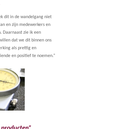
”
eek dit in de wandelgang niet
Jan en zijn medewerkers en
. Daarnaast zie ik een
willen dat we dit binnen ons
king als prettig en
oeiende en positief te noemen.”
e producten”