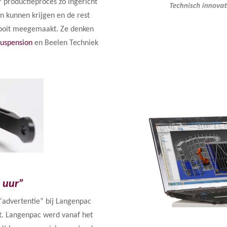
 productieproces zo ingericht
jn kunnen krijgen en de rest
 nooit meegemaakt. Ze denken
Suspension
en Beelen Techniek
e uur”
“advertentie” bij Langenpac
t. Langenpac werd vanaf het