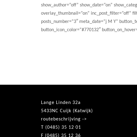
show_author=”off” show_date=”on” show_catego
overlay_thumbnail=”on” inc_post_filter=”off” f
posts_number=”3″ meta_date=”j M Y” button_t
button_icon_color=”#770132″ button_on_hover=
Lange Linden 32a
5433NC Cuijk (Katwijk)
routebeschrijving ->
T (0485) 35 12 01
F (0485) 35 12 36