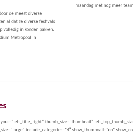
maandag met nog meer teamge
 door de meest diverse
n al dat ze diverse festivals
p volledig in konden pakken.
podium Metropool in
es
ayout=”left_title_right” thumb_size=”thumbnail” left_top_thumb_siz
_size=”large” include_categories=”4″ show_thumbnail=”on” show_c