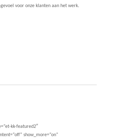
voel voor onze klanten aan het werk.
e=”et-kk-featured2″
ontent=”off” show_more=”on”