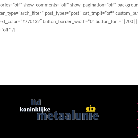
ries=”off” show_comments=”off” show_pagination=”off” background
ilter_type=”arch_filter” post_types=”post” cat_tmplt=”off” custom_
ext_color=”#770132″ button_border_width=”0″ button_font=”|700|
”off” /]