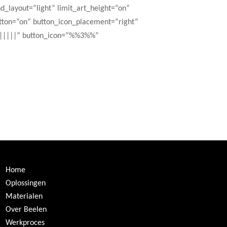
_layout=”light” limit_art_height=”on”
button=”on” button_icon_placement=”right”
||||||” button_icon=”%%3%%”
Home
Oplossingen
Materialen
Over Beelen
Werkproces