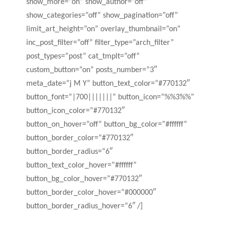
show_more=”on” show_author=”off”
show_categories=”off” show_pagination=”off”
limit_art_height=”on” overlay_thumbnail=”on”
inc_post_filter=”off” filter_type=”arch_filter”
post_types=”post” cat_tmplt=”off”
custom_button=”on” posts_number=”3″
meta_date=”j M Y” button_text_color=”#770132″
button_font=”|700|||||||” button_icon=”%%3%%”
button_icon_color=”#770132″
button_on_hover=”off” button_bg_color=”#ffffff”
button_border_color=”#770132″
button_border_radius=”6″
button_text_color_hover=”#ffffff”
button_bg_color_hover=”#770132″
button_border_color_hover=”#000000″
button_border_radius_hover=”6″ /]