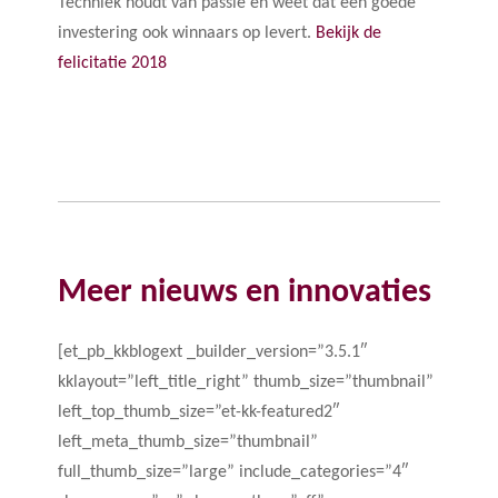
Techniek houdt van passie en weet dat een goede
investering ook winnaars op levert.
Bekijk de
felicitatie 2018
Meer nieuws en innovaties
[et_pb_kkblogext _builder_version=”3.5.1″
kklayout=”left_title_right” thumb_size=”thumbnail”
left_top_thumb_size=”et-kk-featured2″
left_meta_thumb_size=”thumbnail”
full_thumb_size=”large” include_categories=”4″