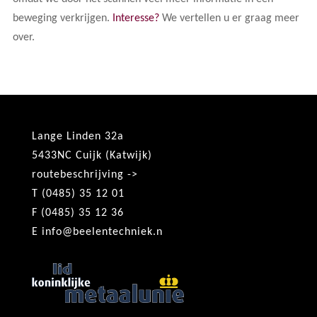
beweging verkrijgen.
Interesse?
We vertellen u er graag meer
over.
Lange Linden 32a
5433NC Cuijk (Katwijk)
routebeschrijving ->
T (0485) 35 12 01
F (0485) 35 12 36
E
info@beelentechniek.n