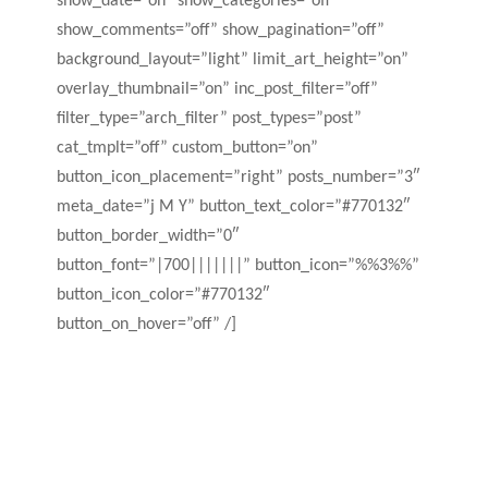
show_date=”on” show_categories=”off”
show_comments=”off” show_pagination=”off”
background_layout=”light” limit_art_height=”on”
overlay_thumbnail=”on” inc_post_filter=”off”
filter_type=”arch_filter” post_types=”post”
cat_tmplt=”off” custom_button=”on”
button_icon_placement=”right” posts_number=”3″
meta_date=”j M Y” button_text_color=”#770132″
button_border_width=”0″
button_font=”|700|||||||” button_icon=”%%3%%”
button_icon_color=”#770132″
button_on_hover=”off” /]