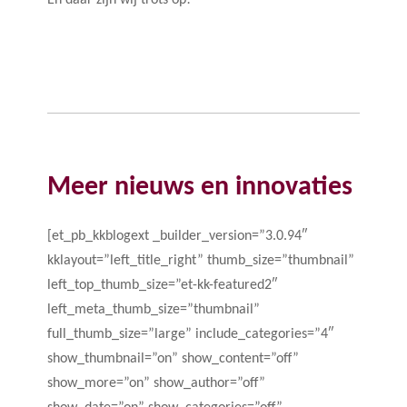
En daar zijn wij trots op!”
Meer nieuws en innovaties
[et_pb_kkblogext _builder_version=”3.0.94″
kklayout=”left_title_right” thumb_size=”thumbnail”
left_top_thumb_size=”et-kk-featured2″
left_meta_thumb_size=”thumbnail”
full_thumb_size=”large” include_categories=”4″
show_thumbnail=”on” show_content=”off”
show_more=”on” show_author=”off”