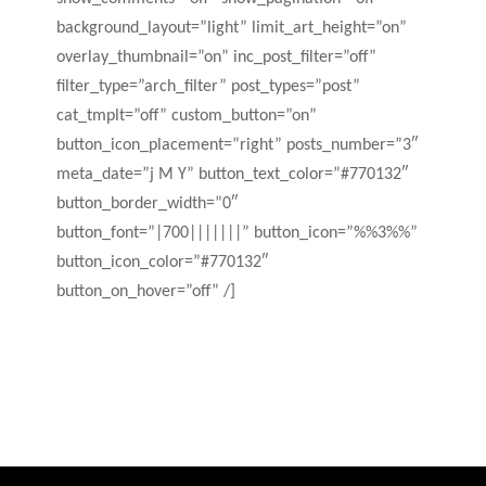
background_layout=”light” limit_art_height=”on”
overlay_thumbnail=”on” inc_post_filter=”off”
filter_type=”arch_filter” post_types=”post”
cat_tmplt=”off” custom_button=”on”
button_icon_placement=”right” posts_number=”3″
meta_date=”j M Y” button_text_color=”#770132″
button_border_width=”0″
button_font=”|700|||||||” button_icon=”%%3%%”
button_icon_color=”#770132″
button_on_hover=”off” /]