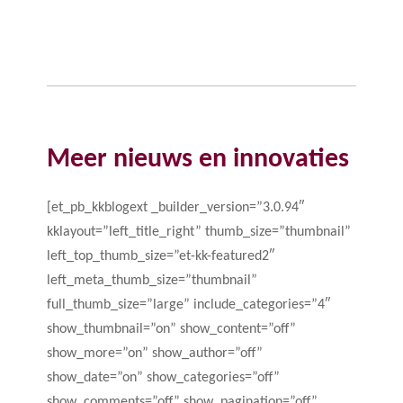
Meer nieuws en innovaties
[et_pb_kkblogext _builder_version=”3.0.94″
kklayout=”left_title_right” thumb_size=”thumbnail”
left_top_thumb_size=”et-kk-featured2″
left_meta_thumb_size=”thumbnail”
full_thumb_size=”large” include_categories=”4″
show_thumbnail=”on” show_content=”off”
show_more=”on” show_author=”off”
show_date=”on” show_categories=”off”
show_comments=”off” show_pagination=”off”