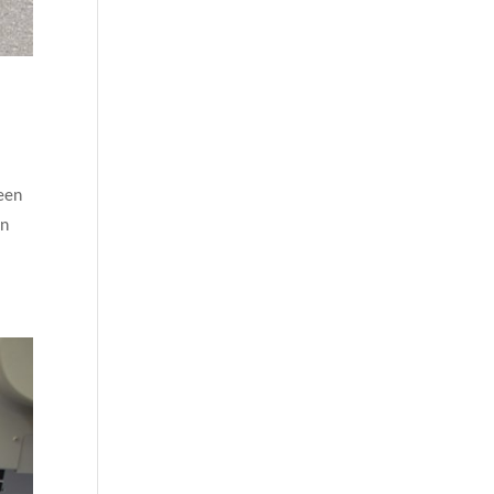
een
en