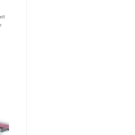
eit
e