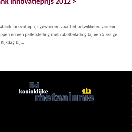
nk innovatieprijs 2012 >
bobank innovatieprijs gewonnen voor het ontwikkelen van een
en en een palletstelling met robotbelading bij een 5 assige
ijkdag bij...