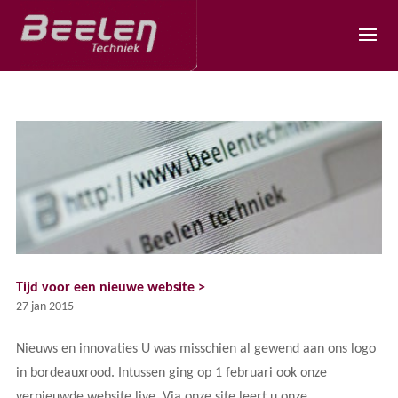
Tijd voor een nieuwe website >
27 jan 2015
Nieuws en innovaties U was misschien al gewend aan ons logo
in bordeauxrood. Intussen ging op 1 februari ook onze
vernieuwde website live. Via onze site leert u onze