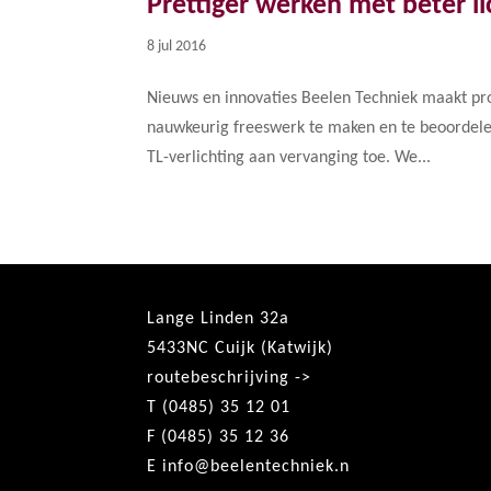
Prettiger werken met beter li
8 jul 2016
Nieuws en innovaties Beelen Techniek maakt pr
nauwkeurig freeswerk te maken en te beoordelen 
TL-verlichting aan vervanging toe. We...
Lange Linden 32a
5433NC Cuijk (Katwijk)
routebeschrijving ->
T (0485) 35 12 01
F (0485) 35 12 36
E
info@beelentechniek.n